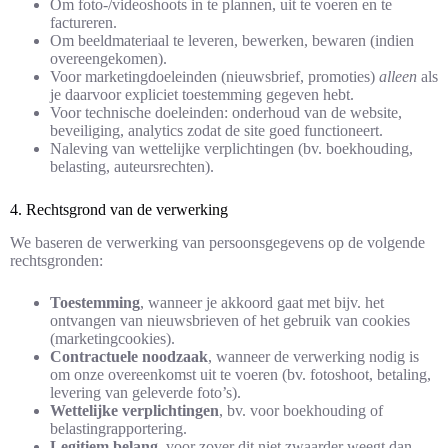
Om foto-/videoshoots in te plannen, uit te voeren en te
factureren.
Om beeldmateriaal te leveren, bewerken, bewaren (indien
overeengekomen).
Voor marketingdoeleinden (nieuwsbrief, promoties)
alleen
als
je daarvoor expliciet toestemming gegeven hebt.
Voor technische doeleinden: onderhoud van de website,
beveiliging, analytics zodat de site goed functioneert.
Naleving van wettelijke verplichtingen (bv. boekhouding,
belasting, auteursrechten).
4. Rechtsgrond van de verwerking
We baseren de verwerking van persoonsgegevens op de volgende
rechtsgronden:
Toestemming
, wanneer je akkoord gaat met bijv. het
ontvangen van nieuwsbrieven of het gebruik van cookies
(marketingcookies).
Contractuele noodzaak
, wanneer de verwerking nodig is
om onze overeenkomst uit te voeren (bv. fotoshoot, betaling,
levering van geleverde foto’s).
Wettelijke verplichtingen
, bv. voor boekhouding of
belastingrapportering.
Legitiem belang
, voor zover dit niet zwaarder weegt dan