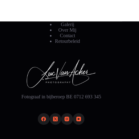
Galerij
Over Mij
Contact
Retourbeleid
Fotograaf in bijberoep BE 0712 693 345