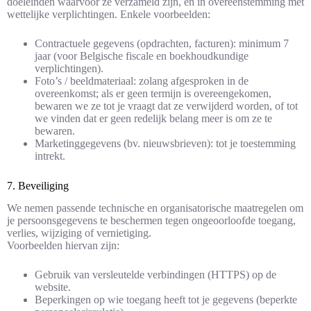
doeleinden waarvoor ze verzameld zijn, en in overeenstemming met
wettelijke verplichtingen. Enkele voorbeelden:
Contractuele gegevens (opdrachten, facturen): minimum 7
jaar (voor Belgische fiscale en boekhoudkundige
verplichtingen).
Foto’s / beeldmateriaal: zolang afgesproken in de
overeenkomst; als er geen termijn is overeengekomen,
bewaren we ze tot je vraagt dat ze verwijderd worden, of tot
we vinden dat er geen redelijk belang meer is om ze te
bewaren.
Marketinggegevens (bv. nieuwsbrieven): tot je toestemming
intrekt.
7. Beveiliging
We nemen passende technische en organisatorische maatregelen om
je persoonsgegevens te beschermen tegen ongeoorloofde toegang,
verlies, wijziging of vernietiging.
Voorbeelden hiervan zijn:
Gebruik van versleutelde verbindingen (HTTPS) op de
website.
Beperkingen op wie toegang heeft tot je gegevens (beperkte