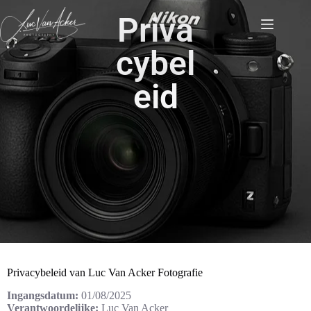
Priva
cybel
eid
Privacybeleid van Luc Van Acker Fotografie
Ingangsdatum:
01/08/2025
Verantwoordelijke:
Luc Van Acker